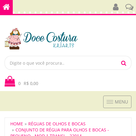
0
R$ 0,00
Toggle
MENU
navigation
HOME
RÉGUAS DE OLHOS E BOCAS
CONJUNTO DE RÉGUA PARA OLHOS E BOCAS -
PEQUENO - MOD 1 TRANSL - 22014