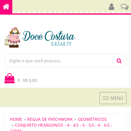
0
R$ 0,00
Toggle
MENU
navigation
HOME
RÉGUA DE PATCHWORK
GEOMÉTRICOS
CONJUNTO HEXÁGONOS - 4 - 4,5 - 5 - 5,5 - 6 - 6,5 -
22044