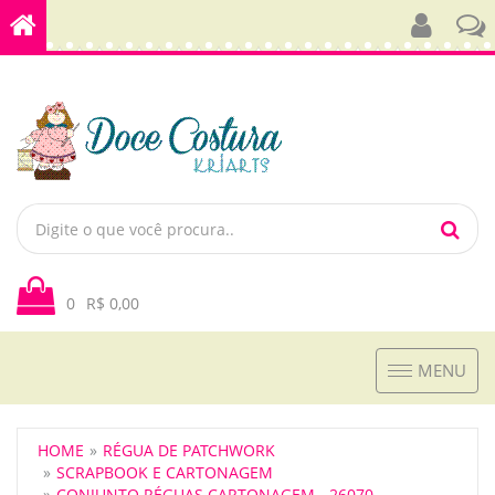
0
R$ 0,00
Toggle
MENU
navigation
HOME
RÉGUA DE PATCHWORK
SCRAPBOOK E CARTONAGEM
CONJUNTO RÉGUAS CARTONAGEM - 26070