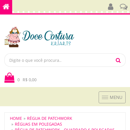
0
R$ 0,00
Toggle
MENU
navigation
HOME
RÉGUA DE PATCHWORK
RÉGUAS EM POLEGADAS
RÉGUA DE PATCHWORK - QUADRADO 6 POLEGADAS