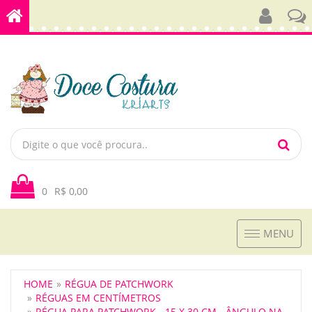
0
R$ 0,00
Toggle
MENU
navigation
HOME
RÉGUA DE PATCHWORK
RÉGUAS EM CENTÍMETROS
RÉGUA PARA PATCHWORK - 15 X 30 CM - ÂNGULO NA