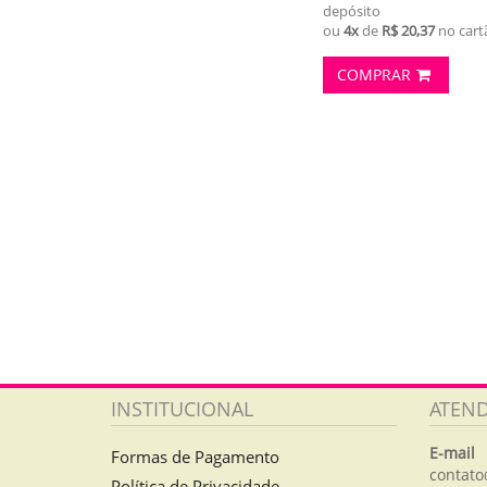
depósito
ou
4x
de
R$ 20,37
no cart
COMPRAR
INSTITUCIONAL
ATEN
E-mail
Formas de Pagamento
contato
Política de Privacidade