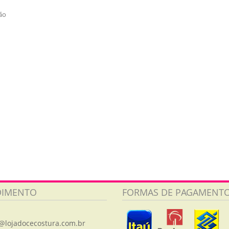
ão
DIMENTO
FORMAS DE PAGAMENT
@lojadocecostura.com.br