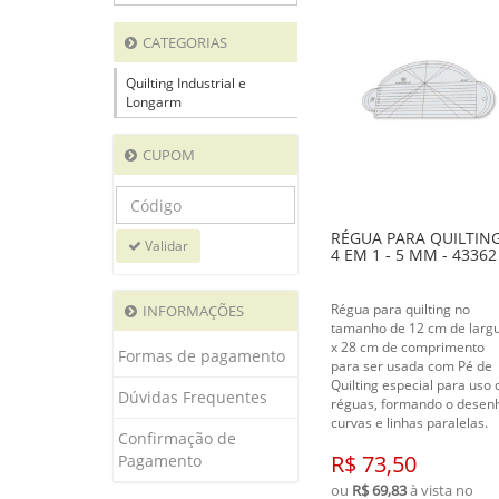
CATEGORIAS
Quilting Industrial e
Longarm
CUPOM
RÉGUA PARA QUILTIN
Validar
4 EM 1 - 5 MM - 43362
Régua para quilting no
INFORMAÇÕES
tamanho de 12 cm de larg
x 28 cm de comprimento
Formas de pagamento
para ser usada com Pé de
Quilting especial para uso 
Dúvidas Frequentes
réguas, formando o desen
curvas e linhas paralelas.
Confirmação de
R$ 73,50
Pagamento
ou
R$ 69,83
à vista no