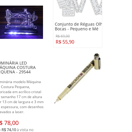
Conjunto de Réguas Olhos e
Bocas - Pequeno e Mé
R$ 69,00
R$ 55,90
UMINÁRIA LED
ÁQUINA COSTURA
EQUENA - 29544
minária modelo Máquina
 Costura Pequena,
bricada em acrílico cristal
 tamanho 17 cm de altura
r 13 cm de largura e 3 mm
 espessura, com desenhos
avados a laser.
$ 78,00
u
R$ 74,10
à vista no