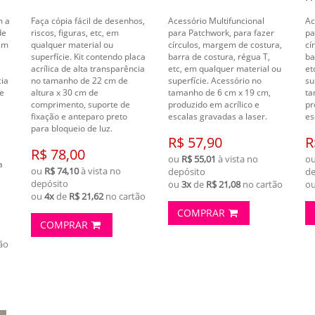
m a
Faça cópia fácil de desenhos,
Acessório Multifuncional
Ac
de
riscos, figuras, etc, em
para Patchwork, para fazer
pa
cm
qualquer material ou
círculos, margem de costura,
cí
superfície. Kit contendo placa
barra de costura, régua T,
ba
acrílica de alta transparência
etc, em qualquer material ou
et
ia
no tamanho de 22 cm de
superfície. Acessório no
su
re
altura x 30 cm de
tamanho de 6 cm x 19 cm,
ta
comprimento, suporte de
produzido em acrílico e
pr
fixação e anteparo preto
escalas gravadas a laser.
es
para bloqueio de luz.
R$ 57,90
R
R$ 78,00
ou
R$ 55,01
à vista no
o
a
ou
R$ 74,10
à vista no
depósito
de
depósito
ou
3x
de
R$ 21,08
no cartão
o
ou
4x
de
R$ 21,62
no cartão
COMPRAR
COMPRAR
ão