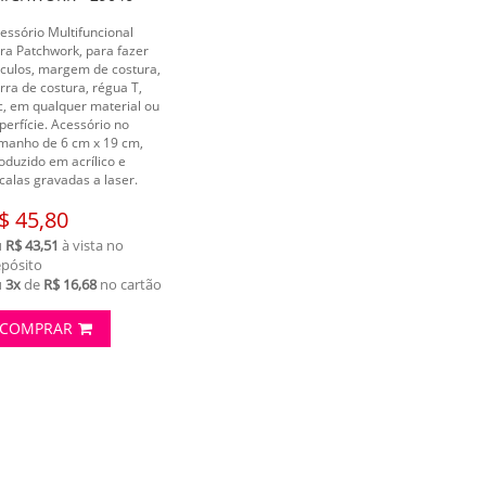
essório Multifuncional
ra Patchwork, para fazer
rculos, margem de costura,
rra de costura, régua T,
c, em qualquer material ou
perfície. Acessório no
manho de 6 cm x 19 cm,
oduzido em acrílico e
calas gravadas a laser.
$ 45,80
u
R$ 43,51
à vista no
pósito
u
3x
de
R$ 16,68
no cartão
COMPRAR