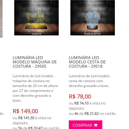
LUMINÁRIA LED
LUMINÁRIA LED
MODELO MÁQUINA DE
MODELO CESTA DE
COSTURA - 29505
COSTURA - 29518
Luminária de Led modelo
Luminária de Led modelo
máquina de costura no
cesta de costura com
tamanho de 20 cm de altura
desenho gravado a laser.
por 27 de comprimento e
R$ 78,00
com desenho gravado a
laser.
ou
R$ 74,10
à vista no
depósito
R$ 149,00
ão
ou
4x
de
R$ 21,62
no cartão
ou
R$ 141,55
à vista no
depósito
COMPRAR
ou
5x
de
R$ 33,47
no cartão