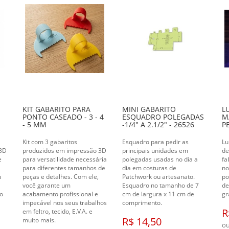
KIT GABARITO PARA
MINI GABARITO
L
PONTO CASEADO - 3 - 4
ESQUADRO POLEGADAS
M
- 5 MM
-1/4" A 2.1/2" - 26526
P
Kit com 3 gabaritos
Esquadro para pedir as
Lu
 3D
produzidos em impressão 3D
principais unidades em
de
e
para versatilidade necessária
polegadas usadas no dia a
fa
a
para diferentes tamanhos de
dia em costuras de
no
u
peças e detalhes. Com ele,
Patchwork ou artesanato.
po
você garante um
Esquadro no tamanho de 7
de
co
acabamento profissional e
cm de largura x 11 cm de
gr
impecável nos seus trabalhos
comprimento.
R
em feltro, tecido, E.V.A. e
R$ 14,50
muito mais.
o