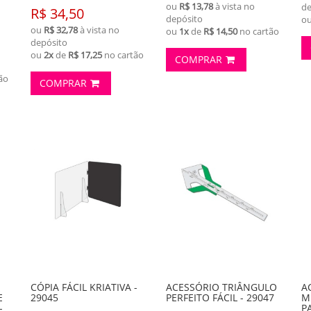
ou
R$ 13,78
à vista no
de
R$ 34,50
depósito
o
ou
R$ 32,78
à vista no
ou
1x
de
R$ 14,50
no cartão
depósito
ou
2x
de
R$ 17,25
no cartão
COMPRAR
ão
COMPRAR
CÓPIA FÁCIL KRIATIVA -
ACESSÓRIO TRIÂNGULO
A
E
29045
PERFEITO FÁCIL - 29047
M
-
P