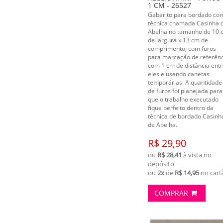
1 CM - 26527
Gabarito para bordado co
técnica chamada Casinha 
Abelha no tamanho de 10 
de largura x 13 cm de
comprimento, com furos
para marcação de referênc
com 1 cm de distância ent
eles e usando canetas
temporárias. A quantidade
de furos foi planejada para
que o trabalho executado
fique perfeito dentro da
técnica de bordado Casinh
de Abelha.
R$ 29,90
ou
R$ 28,41
à vista no
depósito
ou
2x
de
R$ 14,95
no cart
COMPRAR