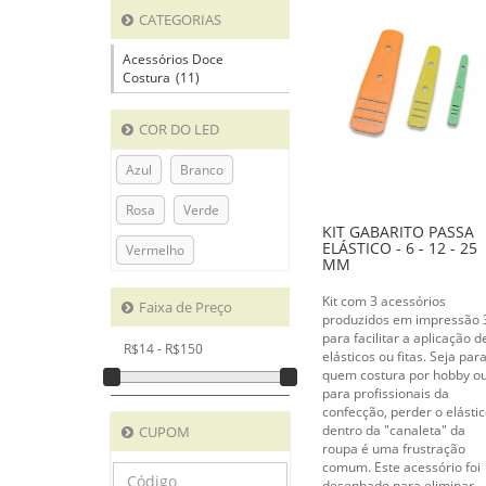
CATEGORIAS
Acessórios Doce
Costura
(11)
COR DO LED
Azul
Branco
Rosa
Verde
KIT GABARITO PASSA
ELÁSTICO - 6 - 12 - 25
Vermelho
MM
Kit com 3 acessórios
Faixa de Preço
produzidos em impressão
para facilitar a aplicação d
R$14 - R$150
elásticos ou fitas. Seja par
quem costura por hobby o
para profissionais da
confecção, perder o elásti
dentro da "canaleta" da
CUPOM
roupa é uma frustração
comum. Este acessório foi
desenhado para eliminar