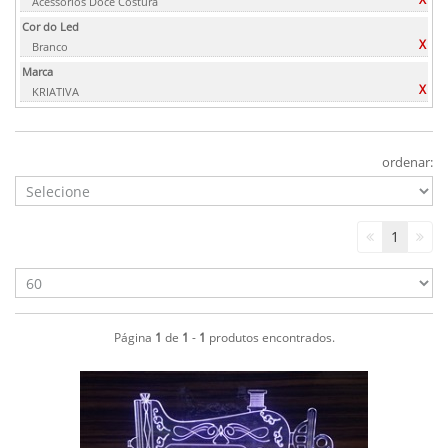
Acessórios Doce Costura
Cor do Led
X
Branco
Marca
X
KRIATIVA
ordenar:
1
Página
1
de
1
-
1
produtos encontrados.